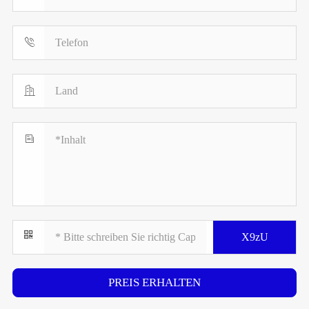



X9zU
PREIS ERHALTEN