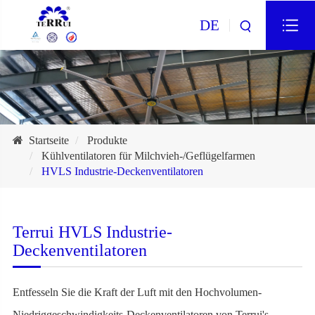
DE
Startseite
Produkte
Kühlventilatoren für Milchvieh-/Geflügelfarmen
HVLS Industrie-Deckenventilatoren
Terrui HVLS Industrie-
Deckenventilatoren
Entfesseln Sie die Kraft der Luft mit den Hochvolumen-
Niedriggeschwindigkeits-Deckenventilatoren von Terrui's –