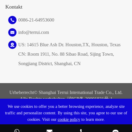
Kontakt
0086-21-64953600
info@terrui.com
US: 14615 Blue Ash Dr. Houston,TX, Houston, Texas
CN: Room 1911, No. 88 Sibao Road, Sijing Town,
Songjiang District, Shanghai, CN
Urheberrecht©
Shanghai Terrui International Trade Co., Ltd.
Alle Rechte vorbehalten. 沪ICP备
20001831号-1
We use cookies to offer you a better browsing experience, analyze site
Sitemap
|
Datenschutz richtlinie
traffic and personalize content. By using this site, you agree to our use of
cookies. Visit our
cookie policy
to learn more.
Reject
Accept