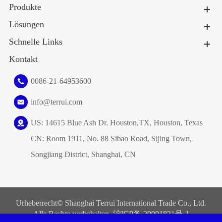
Produkte
Lösungen
Schnelle Links
Kontakt
0086-21-64953600
info@terrui.com
US: 14615 Blue Ash Dr. Houston,TX, Houston, Texas
CN: Room 1911, No. 88 Sibao Road, Sijing Town,
Songjiang District, Shanghai, CN
Urheberrecht©
Shanghai Terrui International Trade Co., Ltd.
Alle Rechte vorbehalten. 沪ICP备
20001831号-1