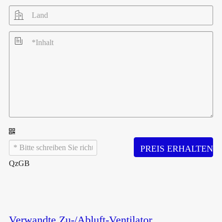


PREIS ERHALTEN
QzGB
Verwandte Zu-/Abluft-Ventilator