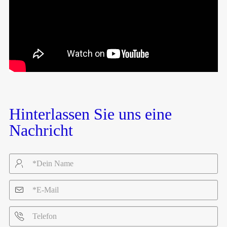
Hinterlassen Sie uns eine
Nachricht


